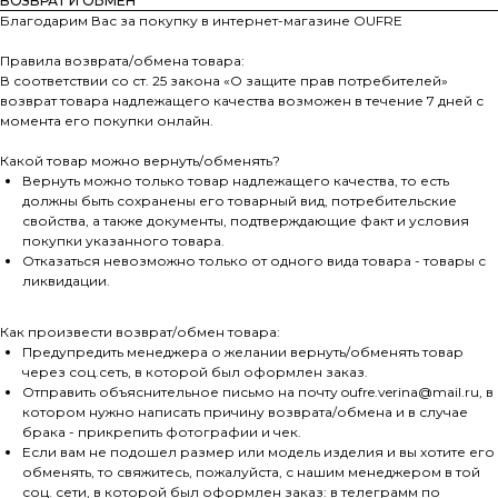
ВОЗВРАТ И ОБМЕН
Благодарим Вас за покупку в интернет-магазине OUFRE
Правила возврата/обмена товара:
В соответствии со ст. 25 закона «О защите прав потребителей»
возврат товара надлежащего качества возможен в течение 7 дней с
момента его покупки онлайн.
Какой товар можно вернуть/обменять?
Вернуть можно только товар надлежащего качества, то есть
должны быть сохранены его товарный вид, потребительские
свойства, а также документы, подтверждающие факт и условия
покупки указанного товара.
Отказаться невозможно только от одного вида товара - товары с
ликвидации.
Как произвести возврат/обмен товара:
Предупредить менеджера о желании вернуть/обменять товар
через соц.сеть, в которой был оформлен заказ.
Отправить объяснительное письмо на почту oufre.verina@mail.ru, в
котором нужно написать причину возврата/обмена и в случае
брака - прикрепить фотографии и чек.
Если вам не подошел размер или модель изделия и вы хотите его
обменять, то свяжитесь, пожалуйста, с нашим менеджером в той
соц. сети, в которой был оформлен заказ: в телеграмм по